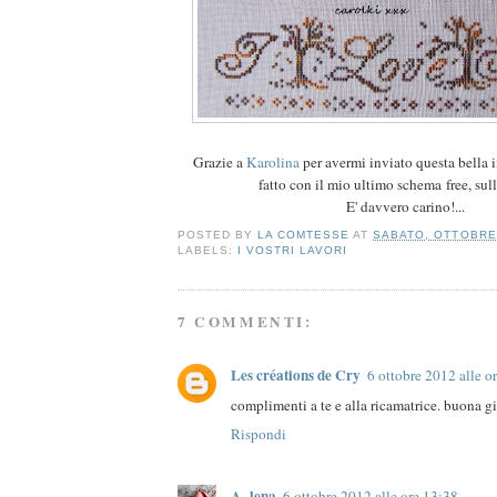
Grazie a
Karolina
per avermi inviato questa bella
fatto con il mio ultimo schema free, sul
E' davvero carino!...
POSTED BY
LA COMTESSE
AT
SABATO, OTTOBRE 
LABELS:
I VOSTRI LAVORI
7 COMMENTI:
Les créations de Cry
6 ottobre 2012 alle o
complimenti a te e alla ricamatrice. buona g
Rispondi
A_lena
6 ottobre 2012 alle ore 13:38